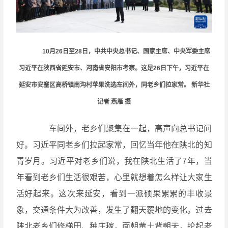
10月26日至28日，中共中央总书记、国家主席、中央军委主席
习近平在陕西省延安市、河南省安阳市考察。这是26日下午，习近平在
延安市安塞区高桥镇南沟村苹果洗选车间外，同老乡们拉家常。 新华社
记者
燕雁
摄
车间外，老乡们聚集在一起，高声向总书记问
好。习近平同老乡们拉起家常，回忆当年他在陕北的知
青岁月。习近平对老乡们说，我在陕北生活了7年，当
年看到老乡们生活很艰苦，心里就想着怎么样让大家生
活好起来。这次来延安，看到一派硕果累累的丰收景
象，交通条件大为改善，发生了翻天覆地的变化。过去
陕北老乡们修梯田、种庄稼，面朝黄土背朝天，抡起老