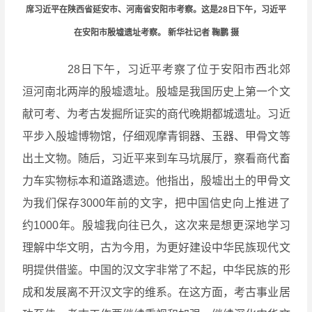
席习近平在陕西省延安市、河南省安阳市考察。这是28日下午，习近平
在安阳市殷墟遗址考察。 新华社记者 鞠鹏 摄
28日下午，习近平考察了位于安阳市西北郊
洹河南北两岸的殷墟遗址。殷墟是我国历史上第一个文
献可考、为考古发掘所证实的商代晚期都城遗址。习近
平步入殷墟博物馆，仔细观摩青铜器、玉器、甲骨文等
出土文物。随后，习近平来到车马坑展厅，察看商代畜
力车实物标本和道路遗迹。他指出，殷墟出土的甲骨文
为我们保存3000年前的文字，把中国信史向上推进了
约1000年。殷墟我向往已久，这次来是想更深地学习
理解中华文明，古为今用，为更好建设中华民族现代文
明提供借鉴。中国的汉文字非常了不起，中华民族的形
成和发展离不开汉文字的维系。在这方面，考古事业居