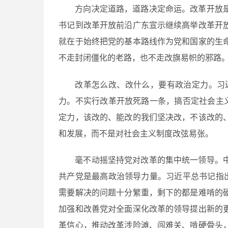
方向决定道路，道路决定命运。改革开放
书记到改革开放前沿广东宣示继续高举改革开
就在于始终把党的基本路线作为党和国家的生
不走封闭僵化的老路，也不走改旗易帜的邪路
改革怎么改、改什么，要有政治定力。习
力。不实行改革开放死路一条，搞否定社会主
定力，该改的、能改的我们坚决改，不该改的
和发展，而不是对社会主义制度改弦易张。
毫不动摇坚持党对改革的集中统一领导。
共产党是最高政治领导力量。习近平总书记指
需要解决的问题十分繁重，剩下的都是难啃的
加强和改善党对全面深化改革的领导提出新的
革信心，推动改革涉险滩、闯难关、啃硬骨头